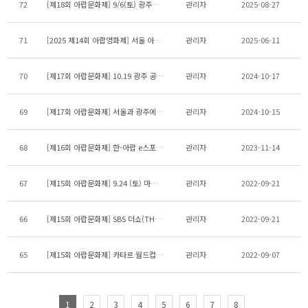
72
[제18회 아랍문화제] 9/6(토) 광주에서 펼쳐지는 아랍문화 토크콘서트 개최 안내
관리자
2025-08-27
71
[2025 제14회 아랍영화제] 서울 아트하우스 모모 상영 자원활동가 모집
관리자
2025-06-11
70
[제17회 아랍문화제] 10.19 광주 공연 우천 시 변경 안내
관리자
2024-10-17
69
[제17회 아랍문화제] 서울과 광주에서 만나는 아랍
관리자
2024-10-15
68
[제16회 아랍문화제] 한-아랍 e스포츠 대회
관리자
2023-11-14
67
[제15회 아랍문화제] 9.24 (토) 마감시간 안내 16:00
관리자
2022-09-21
66
[제15회 아랍문화제] SBS 더쇼(THE SHOW)에 방영된 아랍문화제
관리자
2022-09-21
65
[제15회 아랍문화제] 카타르 월드컵 파빌리온
관리자
2022-09-07
1
2
3
4
5
6
7
8