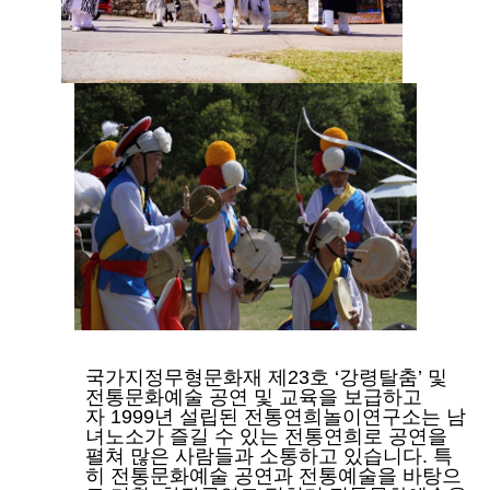
국가지정무형문화재 제
23
호
‘
강령탈춤
’
및
전통문화예술 공연 및 교육을 보급하고
자
1999
년 설립된 전통연희놀이연구소는 남
녀노소가 즐길 수 있는 전통연희로 공연을
펼쳐 많은 사람들과 소통하고 있습니다
.
특
히 전통문화예술 공연과 전통예술을 바탕으