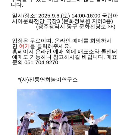
니다
.
일시/장소: 2025.9.6.(토) 14:00-16:00 국립아
시아문화전당 극장3 (문화정보원 지하3층)
(광주광역시 동구 문화전당로 38)
입장은 무료이며
, 온라인 예매를
희망하시
면
여기
를 클릭해주세요
.
홈페이지 온라인 예매 외에 매표소와 콜센터
예매도 가능하니 참고하시길 바랍니다. 매표
문의 051-704-9270
*(
사
)
전통연희놀이연구소