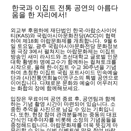
한국과 이집트 전통 공연의 아름다
움을 한 자리에서
!
외교부 후원하에 재단법인 한국
-
아랍소사이어
티
(KAS)
와 국립아시아문화전당
(ACC)
이 협력
하여 제
18
회 아랍문화제를 개최합니다
.
9
월
6
일 토요일
,
광주 국립아시아문화전당 문화정보
원 극장
3
에서 펼쳐지는 아랍문화제는 이집트
방송인 새미 라샤드와 조선대학교 글로벌 인문
대학 황병하 명예교수가 함께하는 컬쳐토크를
시작으로
,
올해 한
-
이집트 수교
30
주년을 기념
하여 초청한
이집트 국립 포트사이드 민속예술
단과
(
사
)
전통연희놀이연구소의 특별 공연으로
이어집니다
.
다채로운 문화와 예술이 어우러지
는 화합의 장에 함께해보세요
.
입장은 무료이며 공연 종료 후
,
공연팀과 함께
하는 기념 촬영 시간이 마련되어 있습니다
.
소
중한 추억을 사진으로 남길 수 있는 기회입니
다
.
또한
,
현장 참여 관객분들께는 중동의 대표
간식인 대추야자를 비롯해 소정의 기념품들을
증정해드립니다
.
아랍문화제를 더욱 뜻깊게 마
무리할 수 있는 이번 이벤트에 많은 참여 바랍